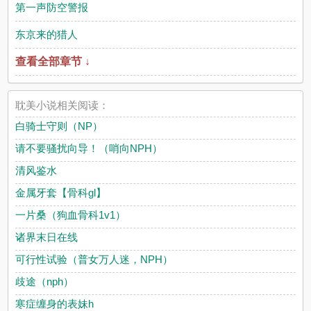
第一声防空警报
东京来的猎人
查看全部章节 ↓
耽美小说相关阅读：
白骑士守则（NP）
请不要骚扰向导！（哨向NPH）
清风鉴水
金属牙套【骨科gl】
一片桑（狗血骨科1v1）
诸界末日在线
可行性试验（普女万人迷，NPH）
歧途（nph）
寒症缠身的表妹h