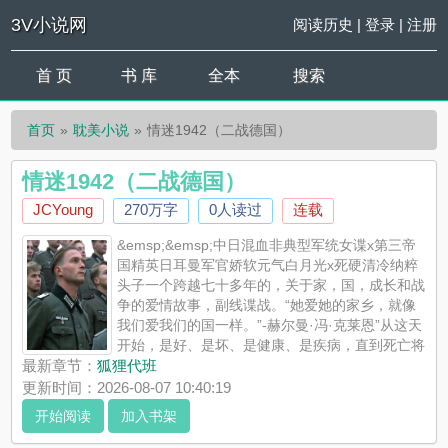
3V小说网
阅读历史
|
登录
|
注册
首 页
书 库
全本
搜索
首页
耽美小说
情迷1942（二战德国）
情迷1942（二战德国）
JCYoung
270万字
0人读过
连载
&emsp;&emsp;中日混血非典型军统女谍x第三帝
国精英日耳曼军官娇软元气白月光x死硬清冷纳粹
头子一个跨越七十多年的，关于家，国，成长和战
争的爱情故事，副线谍战。“她爱她的家乡，就像
我们爱我们的国一样。”-赫尔曼·冯·克莱恩”从这天
开始，是好、是坏、是健康、是疾病，直到死亡将
我们分开。”-俞琬部分人物情节有参考历史原型，部分人物情节受
最新章节：
狐狸代班
作者家族长辈启发，会尽量贴合历史事件线，但...
更新时间：2026-08-07 10:40:19
《情迷1942（二战德国）》是JCYoung精心创作的耽美小说，3V
开始阅读
加入书架
小说网实时更新情迷1942（二战德国）最新章节并且提供无弹窗
阅读，书友所发表的情迷1942（二战德国）评论，并不代表3V小