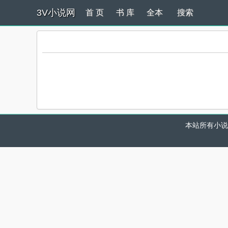
3V小说网
首 页
书 库
全本
搜索
本站所有小说