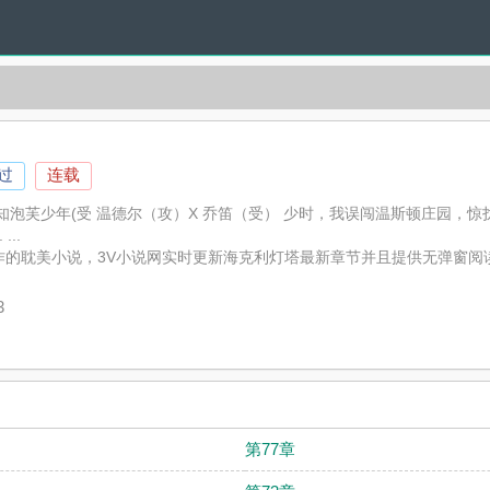
过
连载
不自知泡芙少年(受 温德尔（攻）X 乔笛（受） 少时，我误闯温斯顿庄园
..
作的耽美小说，3V小说网实时更新海克利灯塔最新章节并且提供无弹窗阅
。
3
第77章