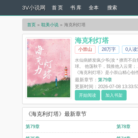
3V小说网
首 页
书 库
全本
搜索
首页
耽美小说
海克利灯塔
海克利灯塔
小崇山
28万字
0人读
水仙病娇发疯少爷(攻 * 撩而
球。 他荡秋千，我推他入云霄；.. .
《海克利灯塔》是小崇山精心创
或者支持海克利灯塔读者的观点
最新章节：
第79章
更新时间：2026-07-08 13:33:5
开始阅读
加入书架
《海克利灯塔》最新章节
第79章
第78章