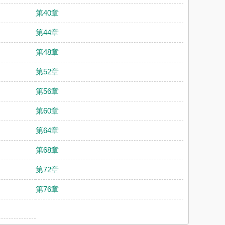
第40章
第44章
第48章
第52章
第56章
第60章
第64章
第68章
第72章
第76章