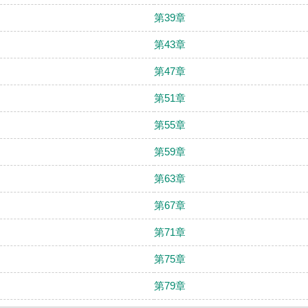
第39章
第43章
第47章
第51章
第55章
第59章
第63章
第67章
第71章
第75章
第79章