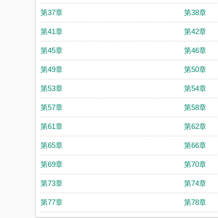
第37章
第38章
第41章
第42章
第45章
第46章
第49章
第50章
第53章
第54章
第57章
第58章
第61章
第62章
第65章
第66章
第69章
第70章
第73章
第74章
第77章
第78章