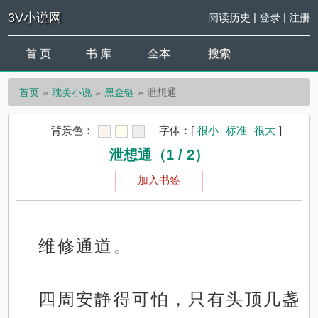
3V小说网
阅读历史
|
登录
|
注册
首 页
书 库
全本
搜索
首页
耽美小说
黑金链
泄想通
背景色：
字体：
[
很小
标准
很大
]
泄想通（1 / 2）
加入书签
维修通道。
四周安静得可怕，只有头顶几盏