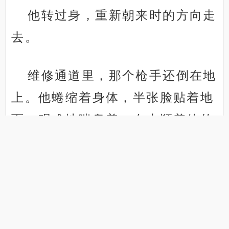
他转过身，重新朝来时的方向走
去。
维修通道里，那个枪手还倒在地
上。他蜷缩着身体，半张脸贴着地
.
.
面，艰难地喘息着，血水顺着他的
鼻腔不断渗出来。
他以为是警察搜过来了，可当看
清的那一刻，浑身寒毛倒竖。