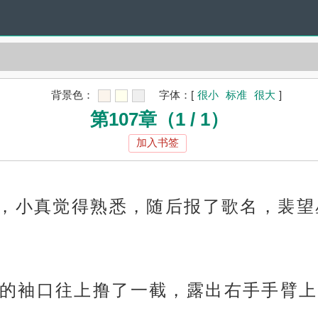
背景色：
字体：
[
很小
标准
很大
]
第107章（1 / 1）
加入书签
强，小真觉得熟悉，随后报了歌名，裴
的袖口往上撸了一截，露出右手手臂上