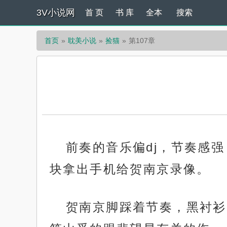
3V小说网
首 页
书 库
全本
搜索
首页
耽美小说
捡猫
第107章
前奏的音乐偏dj，节奏感
块拿出手机给贺南京录像。
贺南京脚踩着节奏，黑衬衫