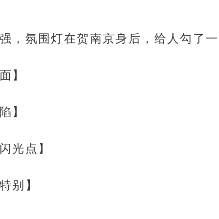
强，氛围灯在贺南京身后，给人勾了一
面】
陷】
闪光点】
特别】