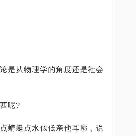
论是从物理学的角度还是社会
西呢?
点蜻蜓点水似低亲他耳廓，说