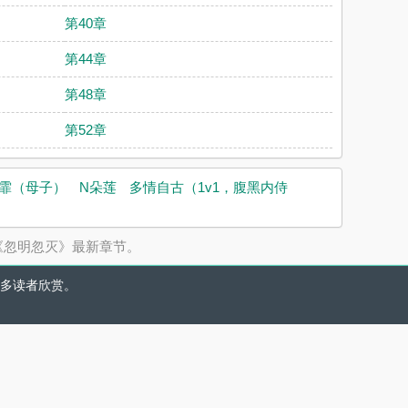
第40章
第44章
第48章
第52章
霏（母子）
N朵莲
多情自古（1v1，腹黑内侍
《忽明忽灭》最新章节。
多读者欣赏。