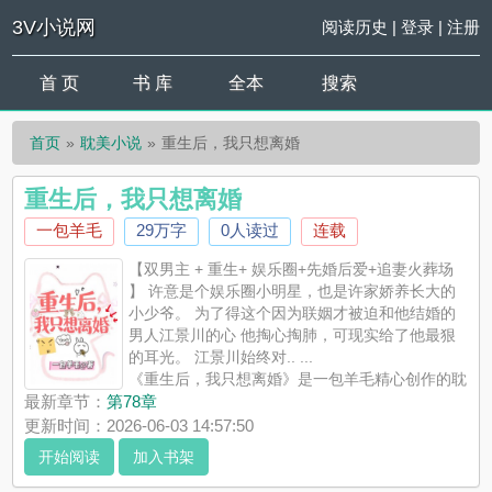
3V小说网
阅读历史
|
登录
|
注册
首 页
书 库
全本
搜索
首页
耽美小说
重生后，我只想离婚
重生后，我只想离婚
一包羊毛
29万字
0人读过
连载
【双男主 + 重生+ 娱乐圈+先婚后爱+追妻火葬场
】 许意是个娱乐圈小明星，也是许家娇养长大的
小少爷。 为了得这个因为联姻才被迫和他结婚的
男人江景川的心 他掏心掏肺，可现实给了他最狠
的耳光。 江景川始终对.. ...
《重生后，我只想离婚》是一包羊毛精心创作的耽
美小说，3V小说网实时更新重生后，我只想离婚最新章节并且提
最新章节：
第78章
供无弹窗阅读，书友所发表的重生后，我只想离婚评论，并不代
更新时间：2026-06-03 14:57:50
表3V小说网赞同或者支持重生后，我只想离婚读者的观点。
开始阅读
加入书架