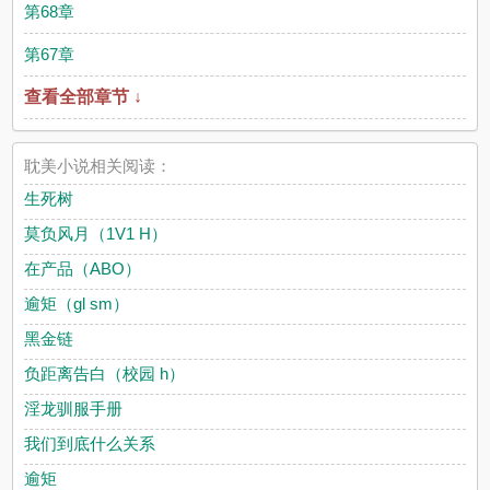
第68章
第67章
查看全部章节 ↓
耽美小说相关阅读：
生死树
莫负风月（1V1 H）
在产品（ABO）
逾矩（gl sm）
黑金链
负距离告白（校园 h）
淫龙驯服手册
我们到底什么关系
逾矩