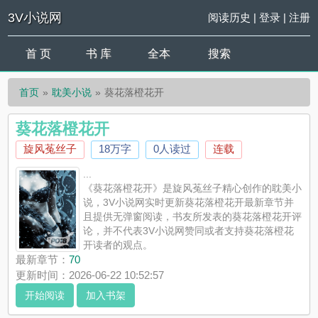
3V小说网
阅读历史
|
登录
|
注册
首 页
书 库
全本
搜索
首页
耽美小说
葵花落橙花开
葵花落橙花开
旋风菟丝子
18万字
0人读过
连载
...
《葵花落橙花开》是旋风菟丝子精心创作的耽美小
说，3V小说网实时更新葵花落橙花开最新章节并
且提供无弹窗阅读，书友所发表的葵花落橙花开评
论，并不代表3V小说网赞同或者支持葵花落橙花
开读者的观点。
最新章节：
70
更新时间：2026-06-22 10:52:57
开始阅读
加入书架