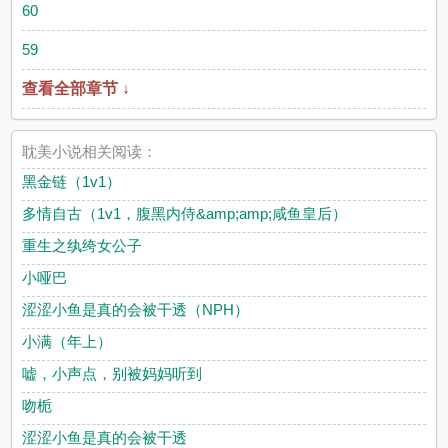
60
59
查看全部章节 ↓
耽美小说相关阅读：
黑金链（1v1）
多情自古（1v1，腹黑内侍&amp;amp;咸鱼皇后）
重生之纨绔女公子
小哑巴
涩涩小鱼是真的会被干透（NPH）
小满（年上）
嘘，小声点，别被妈妈听到
吻栀
涩涩小鱼是真的会被干透