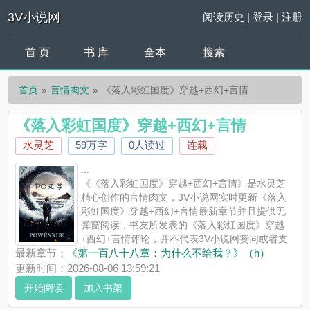
3V小说网
阅读历史
|
登录
|
注册
首 页
书 库
全本
搜索
首页
言情肉文
《落入彩虹国度》穿越+西幻+言情
《落入彩虹国度》穿越+西幻+言情
水灵芝
59万字
0人读过
连载
...
《《落入彩虹国度》穿越+西幻+言情》是水灵芝
精心创作的言情肉文，3V小说网实时更新《落入
彩虹国度》穿越+西幻+言情最新章节并且提供无
弹窗阅读，书友所发表的《落入彩虹国度》穿越
+西幻+言情评论，并不代表3V小说网赞同或者支
持《落入彩虹国度》穿越+西幻+言情读者的观点。
最新章节：
《第一百八十八章：为什么不给我？》（h）
更新时间：2026-08-06 13:59:21
开始阅读
加入书架