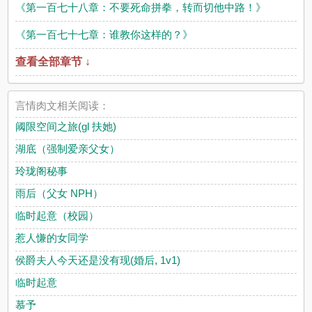
《第一百七十八章：不要死命拼拳，转而切他中路！》
《第一百七十七章：谁教你这样的？》
查看全部章节 ↓
言情肉文相关阅读：
阈限空间之旅(gl 扶她)
湖底（强制爱亲父女）
玲珑阁秘事
雨后（父女 NPH）
临时起意（校园）
惹人慊的女同学
侯爵夫人今天还是没有现(婚后, 1v1)
临时起意
慕予