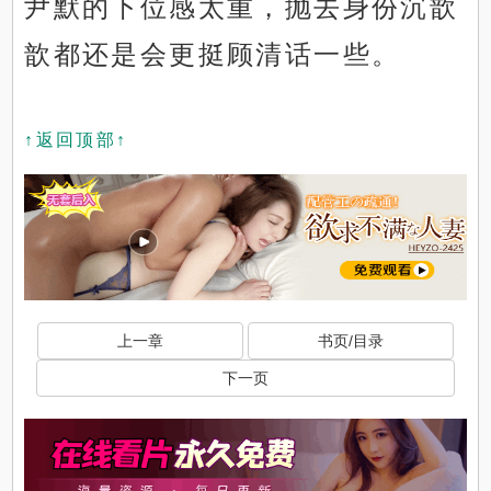
尹默的下位感太重，抛去身份沉歆
歆都还是会更挺顾清话一些。
↑返回顶部↑
上一章
书页/目录
下一页