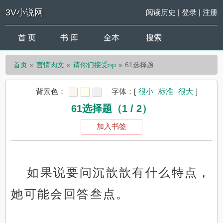
3V小说网
阅读历史
|
登录
|
注册
首 页
书 库
全本
搜索
首页
言情肉文
请你们接受np
61选择题
背景色：
字体：
[
很小
标准
很大
]
61选择题（1 / 2）
加入书签
如果说要问沉歆歆有什么特点，
她可能会回答叁点。