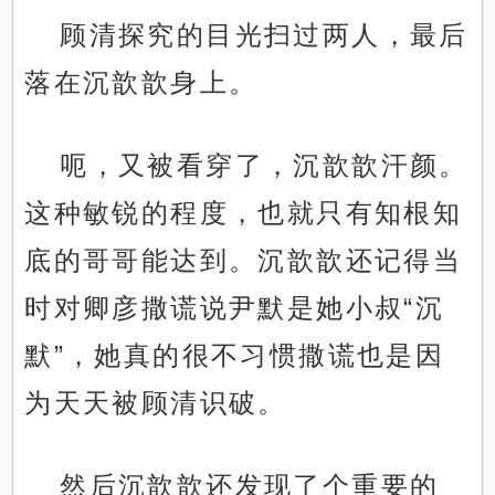
顾清探究的目光扫过两人，最后
落在沉歆歆身上。
呃，又被看穿了，沉歆歆汗颜。
这种敏锐的程度，也就只有知根知
底的哥哥能达到。沉歆歆还记得当
时对卿彦撒谎说尹默是她小叔“沉
默”，她真的很不习惯撒谎也是因
为天天被顾清识破。
然后沉歆歆还发现了个重要的