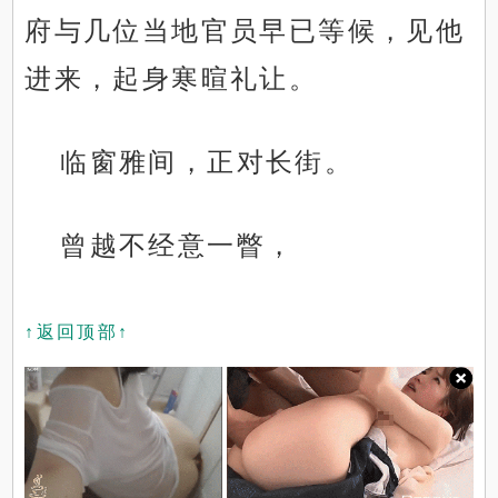
府与几位当地官员早已等候，见他
进来，起身寒暄礼让。
临窗雅间，正对长街。
曾越不经意一瞥，
↑返回顶部↑