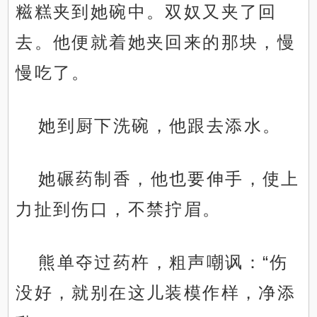
糍糕夹到她碗中。双奴又夹了回
去。他便就着她夹回来的那块，慢
慢吃了。
她到厨下洗碗，他跟去添水。
她碾药制香，他也要伸手，使上
力扯到伤口，不禁拧眉。
熊单夺过药杵，粗声嘲讽：“伤
没好，就别在这儿装模作样，净添