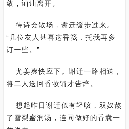
敛，讪讪离开。
待诗会散场，谢迁缓步过来。
“几位友人甚喜这香笺，托我再多
订一些。”
尤姜爽快应下。谢迁一路相送，
将二人送回香妆铺才告辞。
想起昨日谢迁似有轻咳，双奴熬
了雪梨蜜润汤，连同做好的香囊一