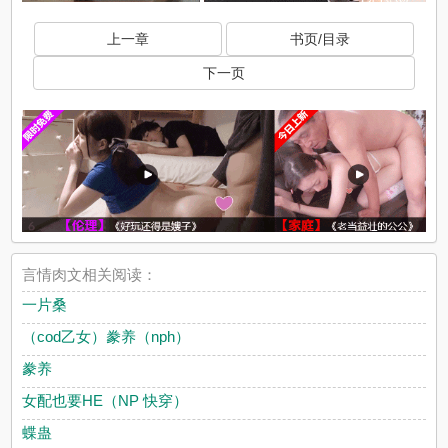
上一章
书页/目录
下一页
言情肉文相关阅读：
一片桑
（cod乙女）豢养（nph）
豢养
女配也要HE（NP 快穿）
蝶蛊