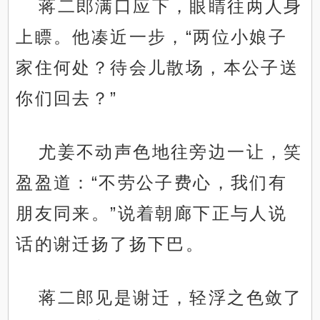
蒋二郎满口应下，眼睛往两人身
上瞟。他凑近一步，“两位小娘子
家住何处？待会儿散场，本公子送
你们回去？”
尤姜不动声色地往旁边一让，笑
盈盈道：“不劳公子费心，我们有
朋友同来。”说着朝廊下正与人说
话的谢迁扬了扬下巴。
蒋二郎见是谢迁，轻浮之色敛了