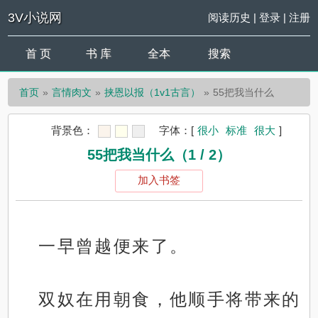
3V小说网
阅读历史
|
登录
|
注册
首 页
书 库
全本
搜索
首页
言情肉文
挟恩以报（1v1古言）
55把我当什么
背景色：
字体：
[
很小
标准
很大
]
55把我当什么（1 / 2）
加入书签
一早曾越便来了。
双奴在用朝食，他顺手将带来的