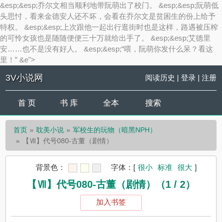
&esp;&esp;乔尔文相当顺利地带阮萌出了校门。 &esp;&esp;阮萌低
头思忖，看来金德安人还不坏，会看在乔尔文是贫困生的份上给予
特权。 &esp;&esp;上次跟他一起出行逛街时也是这样，路遇被压榨
的可怜女孩也是随随便便三十万就给出手了。 &esp;&esp;艾德里
安……也不是没有好人。 &esp;&esp;“喂，阮萌你发什么呆？看这
里！” &e">
3V小说网
阅读历史
|
登录
|
注册
首 页
书 库
全本
搜索
首页
耽美小说
军校生的玩物（暗黑NPH）
【Ⅶ】代号080-古董（剧情）
背景色：
字体：
[
很小
标准
很大
]
【Ⅶ】代号080-古董（剧情）（1 / 2）
加入书签