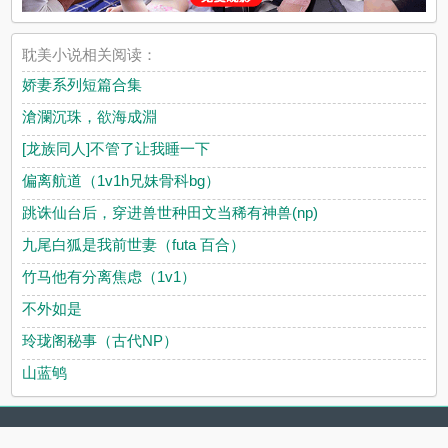
耽美小说相关阅读：
娇妻系列短篇合集
滄瀾沉珠，欲海成淵
[龙族同人]不管了让我睡一下
偏离航道（1v1h兄妹骨科bg）
跳诛仙台后，穿进兽世种田文当稀有神兽(np)
九尾白狐是我前世妻（futa 百合）
竹马他有分离焦虑（1v1）
不外如是
玲珑阁秘事（古代NP）
山蓝鸲