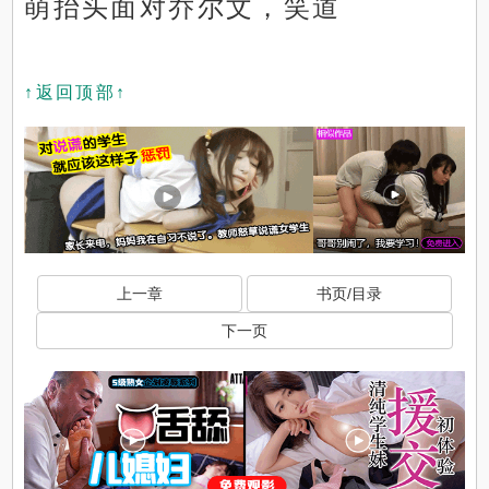
萌抬头面对乔尔文，笑道
↑返回顶部↑
上一章
书页/目录
下一页